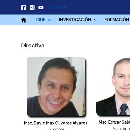
Ir
AULA CIDE
al
contenido
CIDE
INVESTIGACIÓN
FORMACIÓN
Directiva
Msc. Edwar Sal
Msc. David Max Olivares Alvares
Subdire
Director