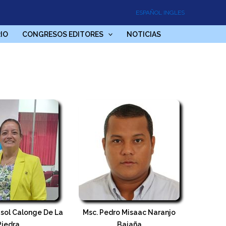
ESPAÑOL
INGLES
IO
CONGRESOS EDITORES
NOTICIAS
isol Calonge De La
Msc. Pedro Misaac Naranjo
Piedra
Bajaña