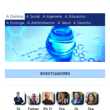
A. Química
A. Social
A. Ingeniería
A. Educación
A. Ecología
A. Administración
A. Salud
A. Derecho
INVESTIGADORES
Dr.
Feiber
Ph. D.
Dra.
Dr.
Dra.