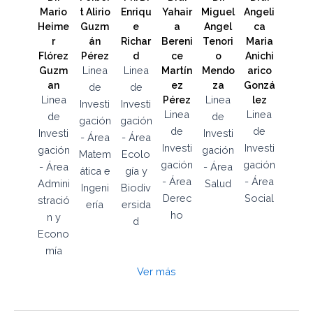
Mario
t Alirio
Enriqu
Yahair
Miguel
Angeli
Heime
Guzm
e
a
Angel
ca
r
án
Richar
Bereni
Tenori
Maria
Flórez
Pérez
d
ce
o
Anichi
Linea
Linea
Guzm
Martín
Mendo
arico
an
ez
za
Gonzá
de
de
Linea
Linea
Pérez
lez
Investi
Investi
Linea
Linea
de
de
gación
gación
de
de
Investi
Investi
- Área
- Área
Investi
Investi
gación
gación
Matem
Ecolo
gación
gación
- Área
- Área
ática e
gía y
- Área
- Área
Admini
Salud
Ingeni
Biodiv
Derec
Social
stració
ería
ersida
ho
n y
d
Econo
mía
Ver más